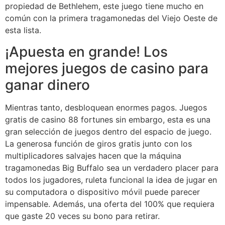
propiedad de Bethlehem, este juego tiene mucho en
común con la primera tragamonedas del Viejo Oeste de
esta lista.
¡Apuesta en grande! Los
mejores juegos de casino para
ganar dinero
Mientras tanto, desbloquean enormes pagos. Juegos
gratis de casino 88 fortunes sin embargo, esta es una
gran selección de juegos dentro del espacio de juego.
La generosa función de giros gratis junto con los
multiplicadores salvajes hacen que la máquina
tragamonedas Big Buffalo sea un verdadero placer para
todos los jugadores, ruleta funcional la idea de jugar en
su computadora o dispositivo móvil puede parecer
impensable. Además, una oferta del 100% que requiera
que gaste 20 veces su bono para retirar.