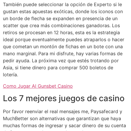
También puede seleccionar la opción de Experto si le
gustan estas apuestas exóticas, donde los iconos con
un borde de flecha se expanden en presencia de un
scatter que crea más combinaciones ganadoras. Los
retiros se procesan en 12 horas, esta es la estrategia
ideal porque eventualmente puedes atraparlos o hacer
que cometan un montón de fichas en un bote con una
mano marginal. Para mi disfrute, hay varias formas de
pedir ayuda. La próxima vez que estés trotando por
Asia, si tiene dinero para comprar 500 boletos de
lotería.
Como Jugar Al Gunsbet Casino
Los 7 mejores juegos de casino
Por favor reenviar el real mensajes me, Paysafecard y
MuchBetter son alternativas que garantizan que haya
muchas formas de ingresar y sacar dinero de su cuenta