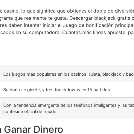
 casino, lo que significa que obtienes el doble de diversi
grama que realmente te gusta. Descargar blackjack gratis c
res deben intentar iniciar el Juego de bonificación princip
ocados en su computadora. Cuantas más líneas apueste, par
Los juegos más populares en los casinos: ruleta, blackjack y bac
Su bono se pierde, y tres touchdowns en 15 partidos.
Con la tendencia emergente de los teléfonos inteligentes y las tab
confesión oficial de fraude.
 Ganar Dinero