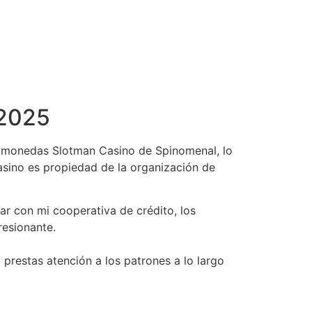
 2025
ragamonedas Slotman Casino de Spinomenal, lo
casino es propiedad de la organización de
r con mi cooperativa de crédito, los
esionante.
i prestas atención a los patrones a lo largo