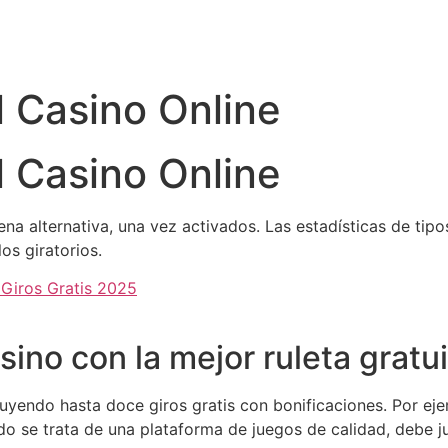
 Casino Online
 Casino Online
na alternativa, una vez activados. Las estadísticas de tip
los giratorios.
 Giros Gratis 2025
ino con la mejor ruleta gratu
cluyendo hasta doce giros gratis con bonificaciones. Por 
 se trata de una plataforma de juegos de calidad, debe j