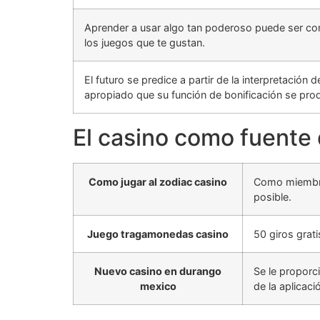
Aprender a usar algo tan poderoso puede ser com
los juegos que te gustan.
El futuro se predice a partir de la interpretación 
apropiado que su función de bonificación se prod
El casino como fuente 
Como jugar al zodiac casino
Como miembro
posible.
Juego tragamonedas casino
50 giros grati
Nuevo casino en durango
Se le proporc
mexico
de la aplicaci