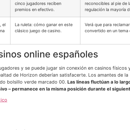
cinco jugadores reciben
reconocibles al pie de 
premios en efectivo.
regulación la mayoría d
 el
La ruleta: cómo ganar en este
Verá que para reclamar 
una
clásico juego de casino.
convertido en un tema 
sinos online españoles
ugadores y se puede jugar sin conexión en casinos físicos y 
ealtad de Horizon deberían satisfacerte. Los amantes de la 
ndo bolsillo verde marcado 00.
Las líneas fluctúan a lo lar
o – permanece en la misma posición durante el siguient
xico