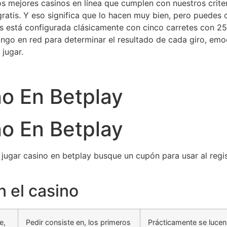
 mejores casinos en línea que cumplen con nuestros criter
ratis. Y eso significa que lo hacen muy bien, pero puedes 
 está configurada clásicamente con cinco carretes con 25 
bingo en red para determinar el resultado de cada giro, em
jugar.
o En Betplay
o En Betplay
jugar casino en betplay busque un cupón para usar al regis
n el casino
e,
Pedir consiste en, los primeros
Prácticamente se lucen