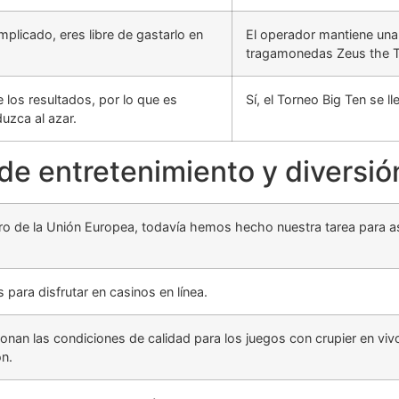
plicado, eres libre de gastarlo en
El operador mantiene una
tragamonedas Zeus the Th
de los resultados, por lo que es
Sí, el Torneo Big Ten se l
uzca al azar.
de entretenimiento y diversió
 de la Unión Europea, todavía hemos hecho nuestra tarea para as
s para disfrutar en casinos en línea.
ionan las condiciones de calidad para los juegos con crupier en viv
ón.