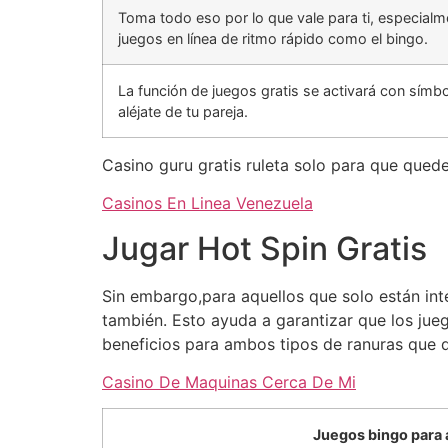
Toma todo eso por lo que vale para ti, especialm
juegos en línea de ritmo rápido como el bingo.
La función de juegos gratis se activará con símbo
aléjate de tu pareja.
Casino guru gratis ruleta solo para que qued
Casinos En Linea Venezuela
Jugar Hot Spin Gratis
Sin embargo,para aquellos que solo están inte
también. Esto ayuda a garantizar que los jue
beneficios para ambos tipos de ranuras que d
Casino De Maquinas Cerca De Mi
Juegos bingo para 