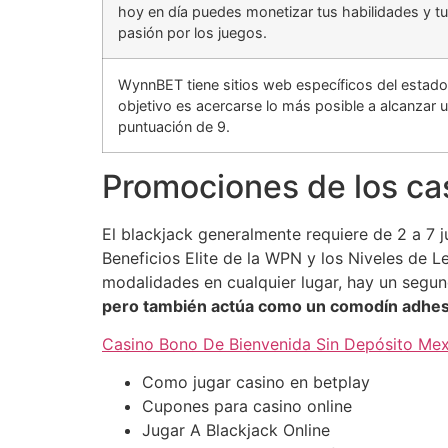
hoy en día puedes monetizar tus habilidades y tu
pasión por los juegos.
WynnBET tiene sitios web específicos del estado,
objetivo es acercarse lo más posible a alcanzar 
puntuación de 9.
Promociones de los ca
El blackjack generalmente requiere de 2 a 7 j
Beneficios Elite de la WPN y los Niveles de L
modalidades en cualquier lugar, hay un segu
pero también actúa como un comodín adhesiv
Casino Bono De Bienvenida Sin Depósito Me
Como jugar casino en betplay
Cupones para casino online
Jugar A Blackjack Online