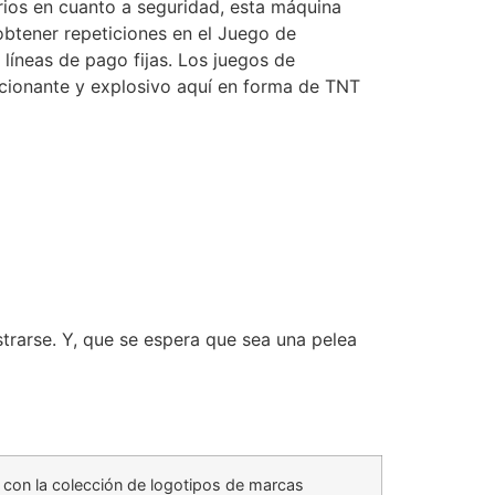
ios en cuanto a seguridad, esta máquina
obtener repeticiones en el Juego de
líneas de pago fijas. Los juegos de
ocionante y explosivo aquí en forma de TNT
trarse. Y, que se espera que sea una pelea
 con la colección de logotipos de marcas