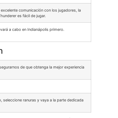
 excelente comunicación con los jugadores, la
underer es fácil de jugar.
levará a cabo en Indianápolis primero.
n
egurarnos de que obtenga la mejor experiencia
o, seleccione ranuras y vaya a la parte dedicada